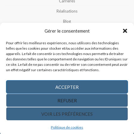
Carrières
Réalisations
Blog
Gérer le consentement
Notre Équipe
Nous Contacter
Pour offrir les meilleures expériences, nous utilisons des technologies
telles que les cookies pour stocker et/ou accéder aux informations des
Politique De Cookies (CA)
appareils. Le fait de consentir à ces technologies nous permettra de traiter
des données telles que le comportement de navigation ou les ID uniques sur
Politique De Confidentialité
ce site. Le fait de ne pas consentir ou de retirer son consentement peut avoir
un effet négatif sur certaines caractéristiques et fonctions.
ACCEPTER
REFUSER
CONTACTEZ-NOUS
VOIR LES PRÉFÉRENCES
Politique de cookies