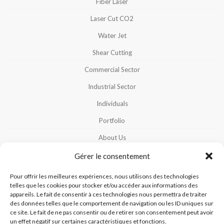
Fiber Laser
Laser Cut CO2
Water Jet
Shear Cutting
Commercial Sector
Industrial Sector
Individuals
Portfolio
About Us
Careers
Gérer le consentement
Contact Us
Pour offrir les meilleures expériences, nous utilisons des technologies
telles que les cookies pour stocker et/ou accéder aux informations des
Our Team
appareils. Le fait de consentir à ces technologies nous permettra de traiter
des données telles que le comportement de navigation ou les ID uniques sur
Cookies Policy
ce site. Le fait de ne pas consentir ou de retirer son consentement peut avoir
un effet négatif sur certaines caractéristiques et fonctions.
Privacy Policy