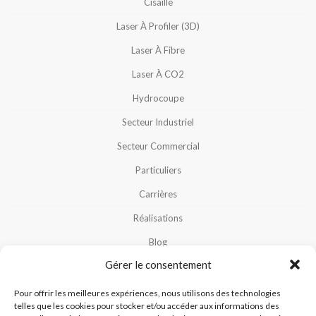
Cisaille
Laser À Profiler (3D)
Laser À Fibre
Laser À CO2
Hydrocoupe
Secteur Industriel
Secteur Commercial
Particuliers
Carrières
Réalisations
Blog
Gérer le consentement
Notre Équipe
Nous Contacter
Pour offrir les meilleures expériences, nous utilisons des technologies
telles que les cookies pour stocker et/ou accéder aux informations des
Politique De Cookies (CA)