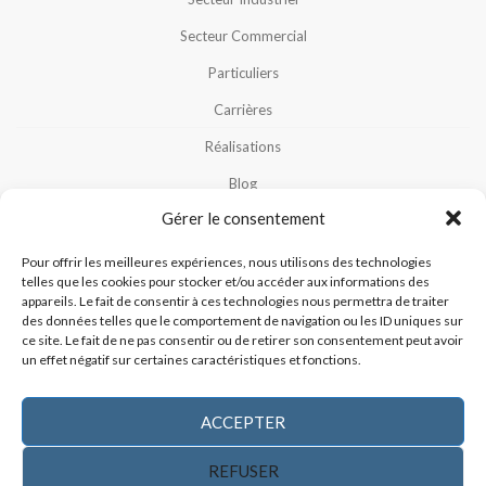
Secteur Commercial
Particuliers
Carrières
Réalisations
Blog
Gérer le consentement
Notre Équipe
Nous Contacter
Pour offrir les meilleures expériences, nous utilisons des technologies
telles que les cookies pour stocker et/ou accéder aux informations des
Politique De Cookies (CA)
appareils. Le fait de consentir à ces technologies nous permettra de traiter
des données telles que le comportement de navigation ou les ID uniques sur
Politique De Confidentialité
ce site. Le fait de ne pas consentir ou de retirer son consentement peut avoir
un effet négatif sur certaines caractéristiques et fonctions.
ACCEPTER
REFUSER