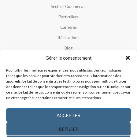
Secteur Commercial
Particuliers
Carrières
Réalisations
Blog
Gérer le consentement
Notre Équipe
Nous Contacter
Pour offrir les meilleures expériences, nous utilisons des technologies
telles que les cookies pour stocker et/ou accéder aux informations des
Politique De Cookies (CA)
appareils. Le fait de consentir à ces technologies nous permettra de traiter
des données telles que le comportement de navigation ou les ID uniques sur
Politique De Confidentialité
ce site. Le fait de ne pas consentir ou de retirer son consentement peut avoir
un effet négatif sur certaines caractéristiques et fonctions.
ACCEPTER
REFUSER
CONTACTEZ-NOUS