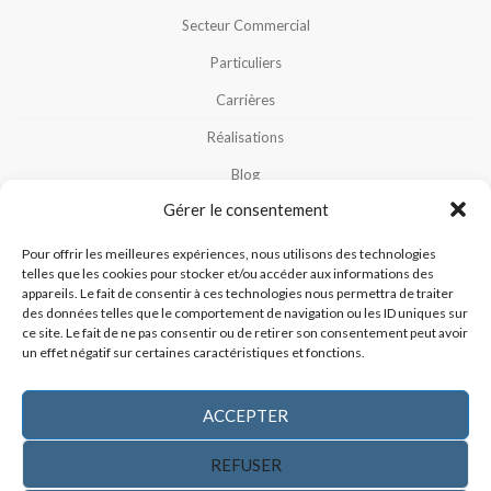
Secteur Commercial
Particuliers
Carrières
Réalisations
Blog
Gérer le consentement
Notre Équipe
Nous Contacter
Pour offrir les meilleures expériences, nous utilisons des technologies
telles que les cookies pour stocker et/ou accéder aux informations des
Politique De Cookies (CA)
appareils. Le fait de consentir à ces technologies nous permettra de traiter
des données telles que le comportement de navigation ou les ID uniques sur
Politique De Confidentialité
ce site. Le fait de ne pas consentir ou de retirer son consentement peut avoir
un effet négatif sur certaines caractéristiques et fonctions.
ACCEPTER
REFUSER
CONTACTEZ-NOUS