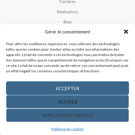
Carrières
Réalisations
Blog
Gérer le consentement
Notre Équipe
Nous Contacter
Pour offrir les meilleures expériences, nous utilisons des technologies
telles que les cookies pour stocker et/ou accéder aux informations des
Politique De Cookies (CA)
appareils. Le fait de consentir à ces technologies nous permettra de traiter
des données telles que le comportement de navigation ou les ID uniques sur
Politique De Confidentialité
ce site. Le fait de ne pas consentir ou de retirer son consentement peut avoir
un effet négatif sur certaines caractéristiques et fonctions.
ACCEPTER
REFUSER
CONTACTEZ-NOUS
VOIR LES PRÉFÉRENCES
Politique de cookies