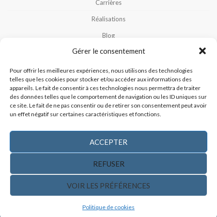
Carrières
Réalisations
Blog
Gérer le consentement
Notre Équipe
Nous Contacter
Pour offrir les meilleures expériences, nous utilisons des technologies
telles que les cookies pour stocker et/ou accéder aux informations des
Politique De Cookies (CA)
appareils. Le fait de consentir à ces technologies nous permettra de traiter
des données telles que le comportement de navigation ou les ID uniques sur
Politique De Confidentialité
ce site. Le fait de ne pas consentir ou de retirer son consentement peut avoir
un effet négatif sur certaines caractéristiques et fonctions.
ACCEPTER
REFUSER
CONTACTEZ-NOUS
VOIR LES PRÉFÉRENCES
Politique de cookies