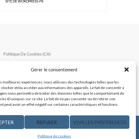
SITE DE WORDPRESS-FR
Politique De Cookies (CA)
Politique De Confidentialité
Gérer le consentement
les meilleures expériences, nous utilisons des technologies telles que les
 stocker et/ou accéder aux informations des appareils. Le fait de consentir à
gies nous permettra de traiter des données telles que le comportement de
 les ID uniques sur ce site. Le fait de ne pas consentir ou de retirer son
 peut avoir un effet négatif sur certaines caractéristiques et fonctions.
EPTER
REFUSER
VOIR LES PRÉFÉRENCES
CONTACTEZ-NOUS
Politique de cookies