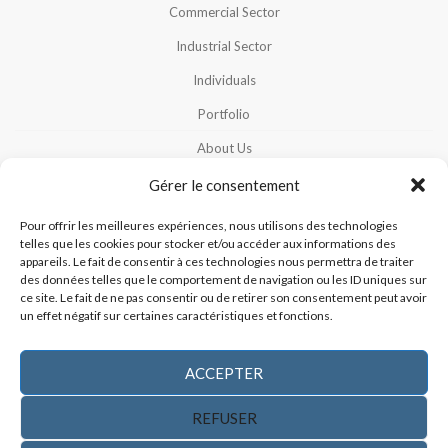
Commercial Sector
Industrial Sector
Individuals
Portfolio
About Us
Careers
Gérer le consentement
Contact Us
Pour offrir les meilleures expériences, nous utilisons des technologies
telles que les cookies pour stocker et/ou accéder aux informations des
Our Team
appareils. Le fait de consentir à ces technologies nous permettra de traiter
des données telles que le comportement de navigation ou les ID uniques sur
Cookies Policy
ce site. Le fait de ne pas consentir ou de retirer son consentement peut avoir
un effet négatif sur certaines caractéristiques et fonctions.
Privacy Policy
ACCEPTER
COPYRIGHT © 2015 FER ET MÉTAL DUBREUIL. ALL RIGHTS
REFUSER
RESERVED.