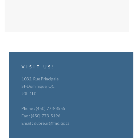
VISIT US!
1032, Rue Principale
St-Dominique, QC
J0H 1L0
Phone : (450) 773-8555
Fax : (450) 773-5196
Email :
dubreuil@fmd.qc.ca